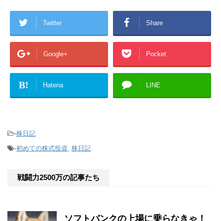
Twitter
Share
Google+
Pocket
B!
Hatena
LINE
-
株日記
-
初めての株式投資
,
株日記
戦闘力2500万の記事たち
ソフトバンクの上場に乗らなきゃ！